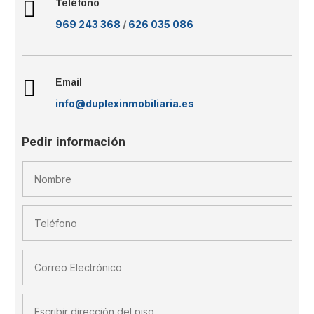

Teléfono
969 243 368
/
626 035 086

Email
info@duplexinmobiliaria.es
Pedir información