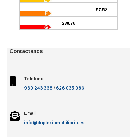
57.52
288.76
Contáctanos
Teléfono

969 243 368
/
626 035 086
Email

info@duplexinmobiliaria.es