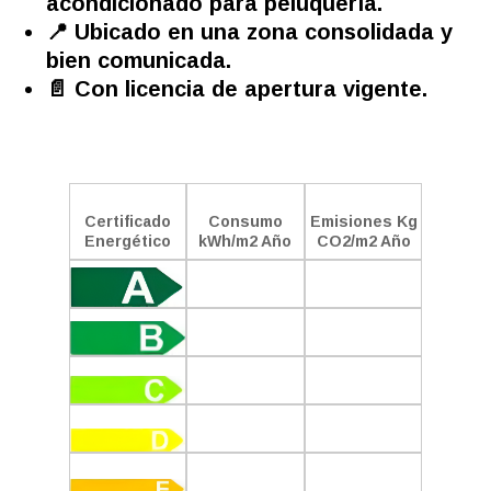
acondicionado para peluquería.
📍 Ubicado en una zona consolidada y
bien comunicada.
📄 Con licencia de apertura vigente.
Certificado
Consumo
Emisiones Kg
Energético
kWh/m2 Año
CO2/m2 Año