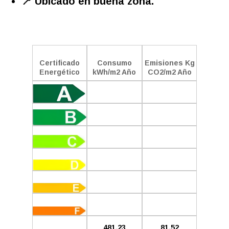
📍 Ubicado en buena zona.
Certificado
Consumo
Emisiones Kg
Energético
kWh/m2 Año
CO2/m2 Año
481.23
81.52