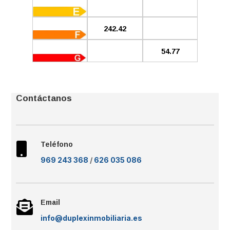
242.42
54.77
Contáctanos
Teléfono

969 243 368
/
626 035 086
Email

info@duplexinmobiliaria.es