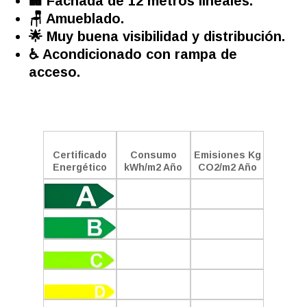
🏢 Fachada de 12 metros lineales.
🪑 Amueblado.
🌟 Muy buena visibilidad y distribución.
♿ Acondicionado con rampa de
acceso.
Certificado
Consumo
Emisiones Kg
Energético
kWh/m2 Año
CO2/m2 Año