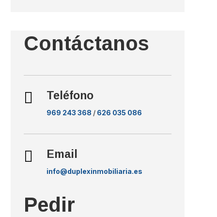
Contáctanos

Teléfono
969 243 368
/
626 035 086

Email
info@duplexinmobiliaria.es
Pedir