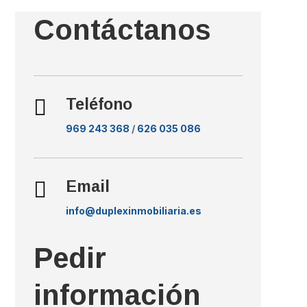
Contáctanos

Teléfono
969 243 368
/
626 035 086

Email
info@duplexinmobiliaria.es
Pedir
información