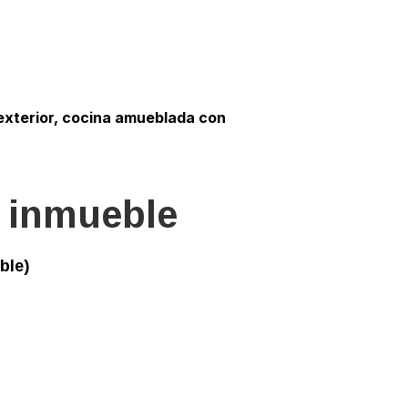
exterior, cocina amueblada con
.
l inmueble
ble)